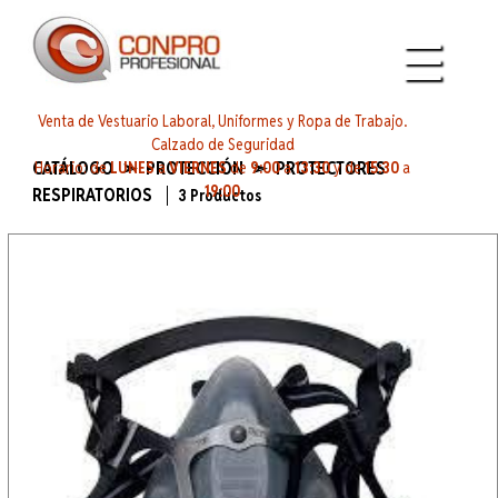
Venta de Vestuario Laboral, Uniformes y Ropa de Trabajo.
Calzado de Seguridad
CATÁLOGO ➣ PROTECCIÓN ➣ PROTECTORES
Horario: de
LUNES
a
VIERNES
de
9:00
a
13:30
y de
15:30
a
19:00
RESPIRATORIOS
3 Productos