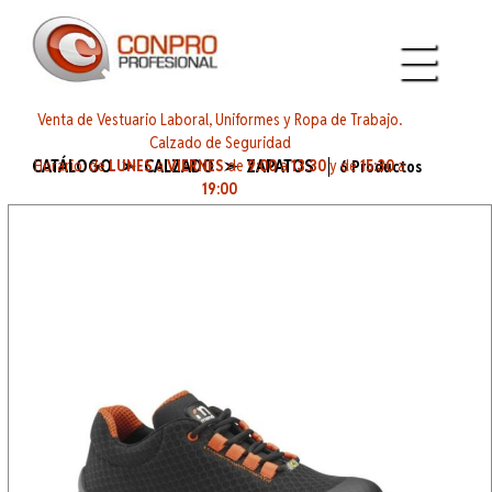
Venta de Vestuario Laboral, Uniformes y Ropa de Trabajo.
Calzado de Seguridad
CATÁLOGO ➣ CALZADO ➣ ZAPATOS
Horario: de
LUNES
a
VIERNES
de
9:00
a
13:30
y de
15:30
a
6 Productos
19:00