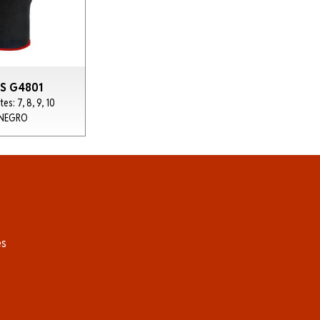
S G4801
tes: 7, 8, 9, 10
 NEGRO
es